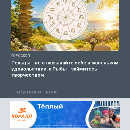
ГОРОСКОП
О
Тельцы - не отказывайте себе в маленьком
удовольствии, а Рыбы - займитесь
творчеством
06 августа 20:00
818
0