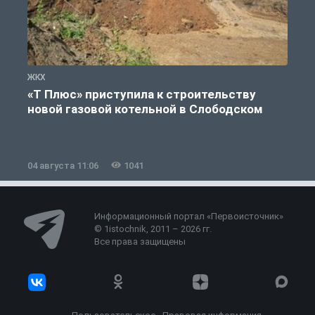
ЖКХ
Ж
«Т Плюс» приступила к строительству
новой газовой котельной в Слободском
04 августа 11:06
1041
0
Информационный портал «Первоисточник»
© 1istochnik, 2011 – 2026 гг.
Все права защищены