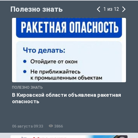
Полезно знать
1 из 12
ПОЛЕЗНО ЗНАТЬ
Т
В Кировской области объявлена ракетная
опасность
06 августа 09:33
3866
0