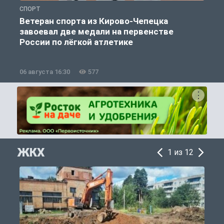
СПОРТ
С
Ветеран спорта из Кирово-Чепецка
завоевал две медали на первенстве
России по лёгкой атлетике
06 августа 16:30
577
0
ЖКХ
1 из 12