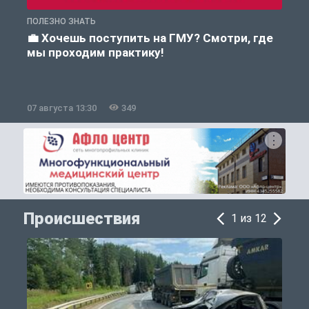
ПОЛЕЗНО ЗНАТЬ
А
💼 Хочешь поступить на ГМУ? Смотри, где
мы проходим практику!
07 августа 13:30
349
0
Происшествия
1 из 12