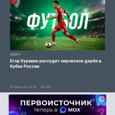
СПОРТ
С
Егор Куракин рассудит кировское дерби в
Кубке России
«
07 августа 14:14
298
0