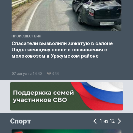
ПРОИСШЕСТВИЯ
П
Спасатели вызволили зажатую в салоне
Лады женщину после столкновения с
молоковозом в Уржумском районе
07 августа 14:40
644
0
Спорт
1 из 12