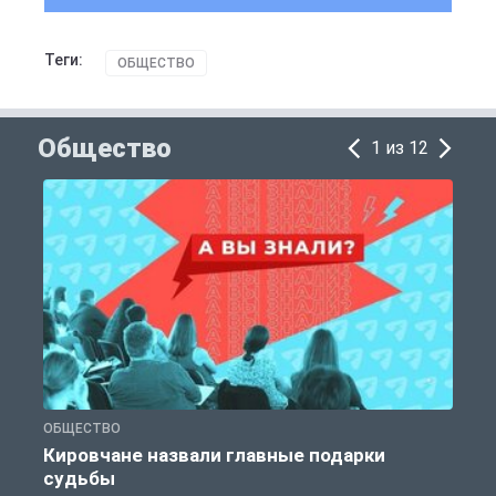
Теги:
ОБЩЕСТВО
Общество
1 из 12
ОБЩЕСТВО
Э
Кировчане назвали главные подарки
судьбы