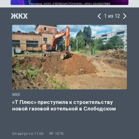
ЖКХ
1 из 12
ЖКХ
Ж
«Т Плюс» приступила к строительству
новой газовой котельной в Слободском
04 августа 11:06
1078
0