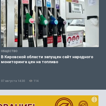
ОБЩЕСТВО
А
В Кировской области запущен сайт народного
Н
мониторинга цен на топливо
ф
07 августа 14:30
114
0