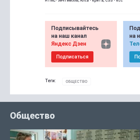
HTML- эйчтимэль, Krita - крита, CSS - ксс
Подписывайтесь
Под
на наш канал
на 
Яндекс Дзен
Тел
Подписаться
П
Теги:
ОБЩЕСТВО
Общество