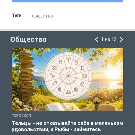
Теги:
ОБЩЕСТВО
Общество
1 из 12
ГОРОСКОП
О
Тельцы - не отказывайте себе в маленьком
удовольствии, а Рыбы - займитесь