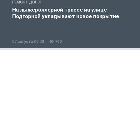
РЕМОНТ ДОРОГ
Р
На лыжероллерной трассе на улице
Подгорной укладывают новое покрытие
07 августа 09:00
790
0
Общество
1 из 12