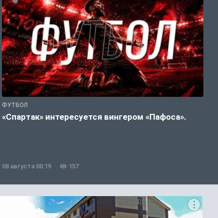
ФУТБОЛ
Ф
«Спартак» интересуется вингером «Пафоса».
К
н
08 августа 00:19
157
0