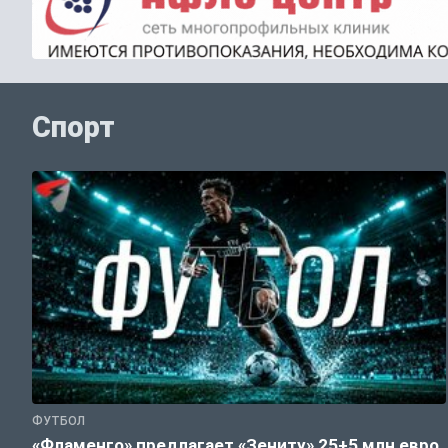
Спорт
ФУТБОЛ
«Фламенго» предлагает «Зениту» 25+5 млн евро