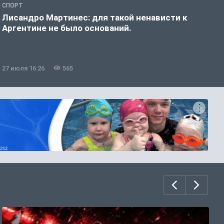
СПОРТ
С
Лисандро Мартинес: для такой ненависти к
И
Аргентине не было оснований.
а
27 июля 16:26
565
2