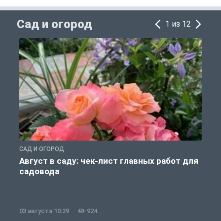
Сад и огород
1 из 12
САД И ОГОРОД
С
Август в саду: чек-лист главных работ для
садовода
03 августа 10:29
924
3