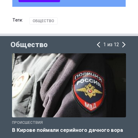
Теги:
ОБЩЕСТВО
Общество
1 из 12
ПРОИСШЕСТВИЯ
О
В Кирове поймали серийного дачного вора