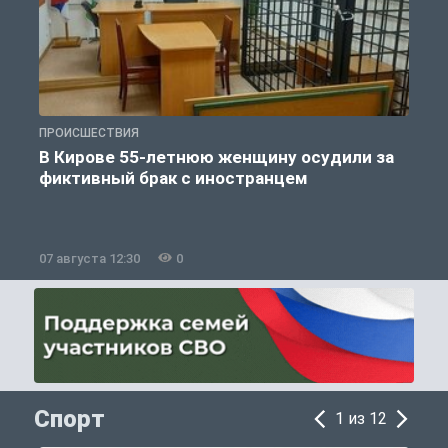
ПРОИСШЕСТВИЯ
П
В Кирове 55-летнюю женщину осудили за
фиктивный брак с иностранцем
07 августа 12:30
0
0
Спорт
1 из 12