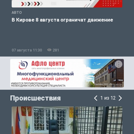
АВТО
П
В Кирове 8 августа ограничат движение
07 августа 11:30
281
0
Происшествия
1 из 12