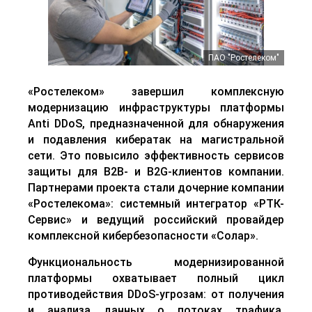
ПАО "Ростелеком"
«Ростелеком» завершил комплексную
модернизацию инфраструктуры платформы
Anti DDoS, предназначенной для обнаружения
и подавления кибератак на магистральной
сети. Это повысило эффективность сервисов
защиты для B2B- и B2G-клиентов компании.
Партнерами проекта стали дочерние компании
«
Ростелекома
»
: системный интегратор
«
РТК-
Сервис
»
и ведущий российский провайдер
комплексной кибербезопасности
«
Солар
»
.
Функциональность модернизированной
платформы охватывает полный цикл
противодействия DDoS-угрозам: от получения
и анализа данных о потоках трафика,