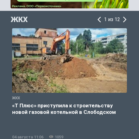
ЖКХ
1 из 12
ЖКХ
Ж
«Т Плюс» приступила к строительству
новой газовой котельной в Слободском
04 августа 11:06
1059
0