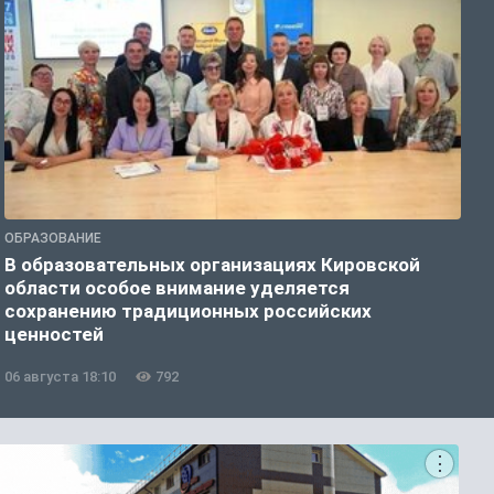
ОБРАЗОВАНИЕ
О
В образовательных организациях Кировской
К
области особое внимание уделяется
т
сохранению традиционных российских
ценностей
06 августа 18:10
792
0