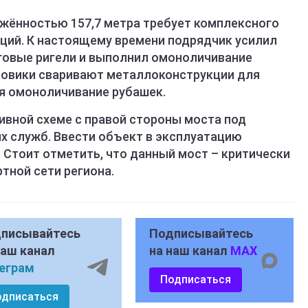
жённостью 157,7 метра требует комплексного
ций. К настоящему времени подрядчик усилил
говые ригели и выполнил омоноличивание
товики сваривают металлоконструкции для
ся омоноличивание рубашек.
ивной схеме с правой стороны моста под
 служб. Ввести объект в эксплуатацию
. Стоит отметить, что данный мост – критически
тной сети региона.
писывайтесь
Подписывайтесь
наш канал
на наш канал
MAX
еграм
Подписаться
одписаться