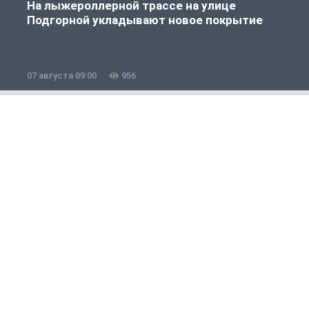
На лыжероллерной трассе на улице
Подгорной укладывают новое покрытие
07 августа 09:00
956
0
Общество
1 из 12