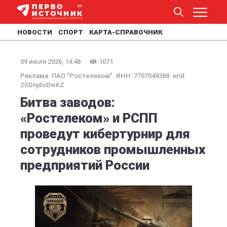
НОВОСТИ
СПОРТ
КАРТА-СПРАВОЧНИК
09 июля 2026, 14:48
1071
Реклама. ПАО "Ростелеком". ИНН: 7707049388. erid:
2SDnjdoDwKZ
Битва заводов:
«Ростелеком» и РСПП
проведут кибертурнир для
сотрудников промышленных
предприятий России