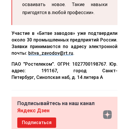
осваивать новое. Такие навыки
пригодятся в любой профессии».
Участие в «Битве заводов» уже подтвердили
около 30 промышленных предприятий России.
Заявки принимаются по адресу электронной
почты:
bitva_zavodov@rt.ru
.
ПАО "Ростелеком". ОГРН: 1027700198767. Юр.
адрес: 191167, город Санкт-
Петербург, Синопская наб, д. 14 литера А
Подписывайтесь на наш канал
Яндекс Дзен
Подписаться