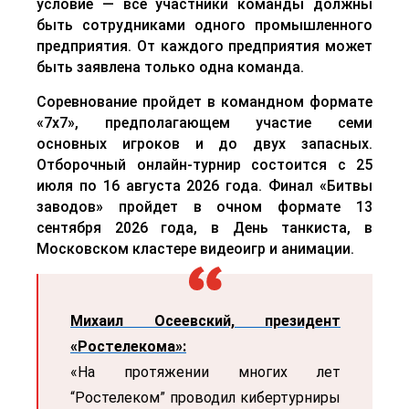
условие — все участники команды должны
быть сотрудниками одного промышленного
предприятия. От каждого предприятия может
быть заявлена только одна команда.
Соревнование пройдет в командном формате
«7х7», предполагающем участие семи
основных игроков и до двух запасных.
Отборочный онлайн-турнир состоится с 25
июля по 16 августа 2026 года. Финал «Битвы
заводов» пройдет в очном формате 13
сентября 2026 года, в День танкиста, в
Московском кластере видеоигр и анимации.
Михаил Осеевский, президент
«Ростелекома»:
«На протяжении многих лет
“Ростелеком” проводил кибертурниры