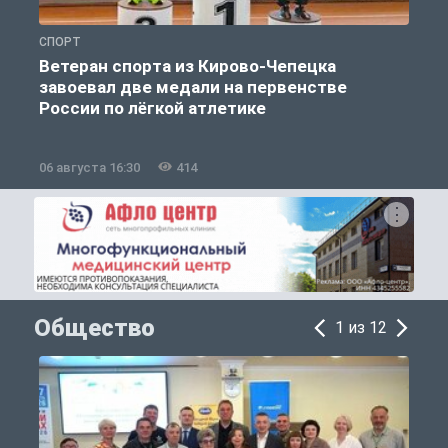
СПОРТ
С
Ветеран спорта из Кирово-Чепецка
завоевал две медали на первенстве
России по лёгкой атлетике
06 августа 16:30
414
0
Общество
1 из 12