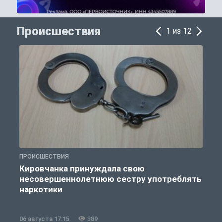
Происшествия
1 из 12
ПРОИСШЕСТВИЯ
П
Кировчанка принуждала свою
несовершеннолетнюю сестру употреблять
к
наркотики
06 августа 17:15
389
0