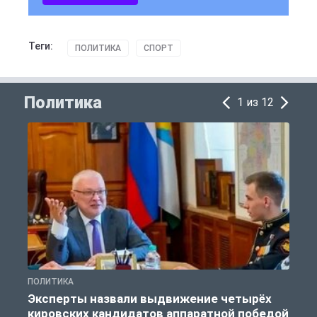
Теги:
ПОЛИТИКА
СПОРТ
Политика
1 из 12
ПОЛИТИКА
П
Эксперты назвали выдвижение четырёх
кировских кандидатов аппаратной победой