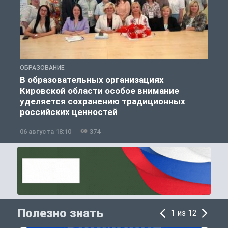
ОБРАЗОВАНИЕ
О
В образовательных организациях
Кировской области особое внимание
п
уделяется сохранению традиционных
российских ценностей
06 августа 18:10
374
0
Полезно знать
1 из 12