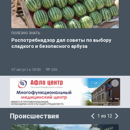
ПОЛЕЗНО ЗНАТЬ
П
Роспотребнадзор дал советы по выбору
сладкого и безопасного арбуза
07 августа 18:00
236
0
Происшествия
1 из 12