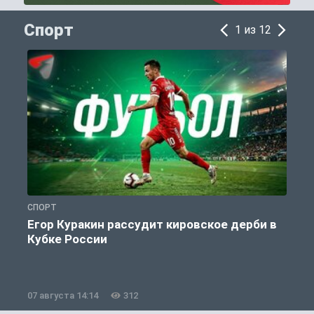
Спорт
1 из 12
СПОРТ
С
Егор Куракин рассудит кировское дерби в
Кубке России
«
07 августа 14:14
312
0