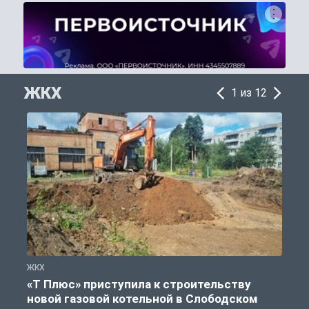
ЖКХ
1 из 12
ЖКХ
Ж
«Т Плюс» приступила к строительству
новой газовой котельной в Слободском