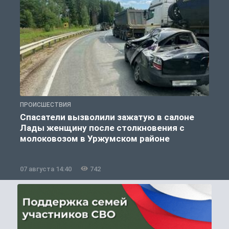
ПРОИСШЕСТВИЯ
П
Спасатели вызволили зажатую в салоне
Лады женщину после столкновения с
молоковозом в Уржумском районе
07 августа 14:40
742
0