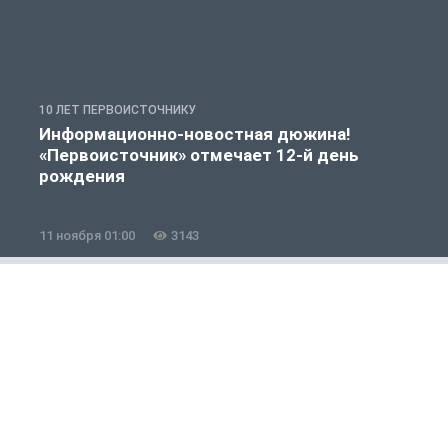
10 ЛЕТ ПЕРВОИСТОЧНИКУ
Р
Информационно-новостная дюжина!
«Первоисточник» отмечает 12-й день
рождения
11 ноября 01:00
3143
1
Россия и мир
1 из 12