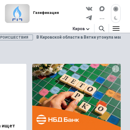
Газификация
Киров
 Кировской области в Вятке утонула машина с семейной парой
а ищет