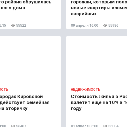
го района обрушилась
горожан, которым пол
илого дома
новые квартиры взаме
аварийных
6:15
55522
09 апреля 16:00
55986
ОСТЬ
НЕДВИЖИМОСТЬ
городах Кировской
Стоимость жилья в Ро
 действует семейная
взлетит ещё на 10% в 
на вторичку
году
1:00
56407
01 апреля 06:00
56004