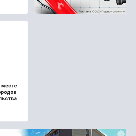
м месте
ородов
льства