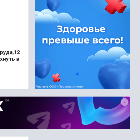
руда,12
хнуть в