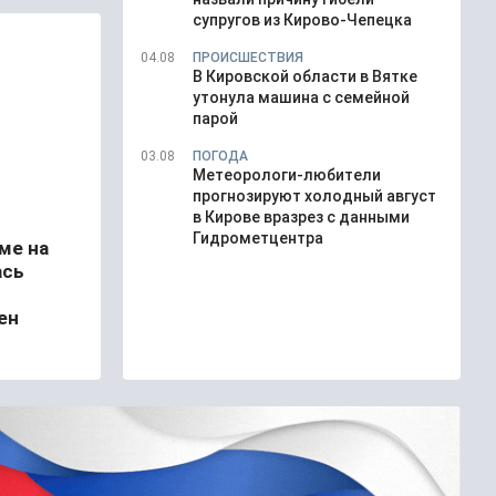
супругов из Кирово-Чепецка
04.08
ПРОИСШЕСТВИЯ
В Кировской области в Вятке
утонула машина с семейной
парой
03.08
ПОГОДА
Метеорологи-любители
прогнозируют холодный август
в Кирове вразрез с данными
Гидрометцентра
ме на
ась
ен