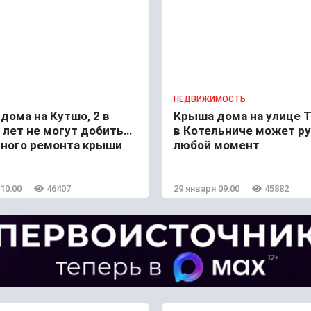
НЕДВИЖИМОСТЬ
ома на Кутшо, 2 в
Крыша дома на улице Т
 лет не могут добиться
в Котельниче может ру
йного ремонта крыши
любой момент
10:00
46407
29 января 09:00
45882