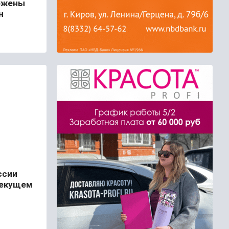
ожены
н
ссии
текущем