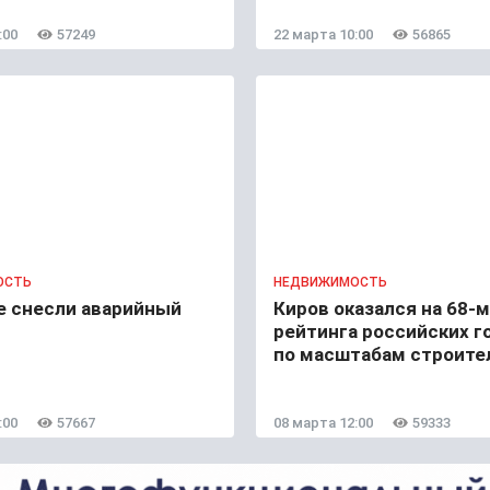
:00
57249
22 марта 10:00
56865
ОСТЬ
НЕДВИЖИМОСТЬ
е снесли аварийный
Киров оказался на 68-
рейтинга российских г
по масштабам строите
:00
57667
08 марта 12:00
59333