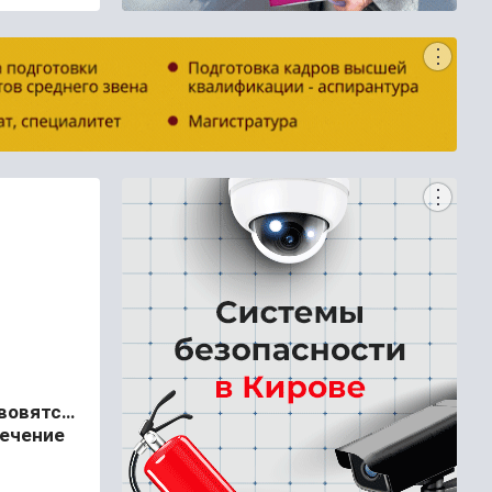
вовятске
течение