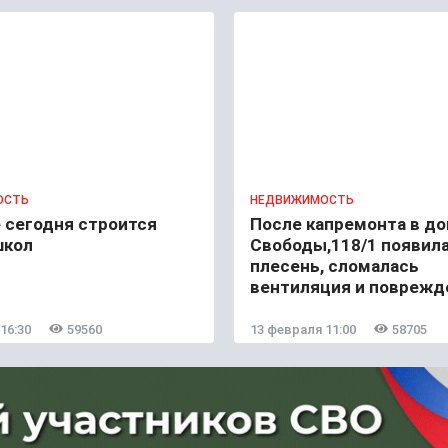
ОСТЬ
НЕДВИЖИМОСТЬ
 сегодня строится
После капремонта в до
школ
Свободы,118/1 появил
плесень, сломалась
вентиляция и поврежд
тротуар
16:30
59560
13 февраля 11:00
58705